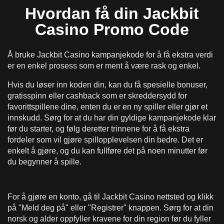
Hvordan få din Jackbit
Casino Promo Code
Å bruke Jackbit Casino kampanjekode for å få ekstra verdi
er en enkel prosess som er ment å være rask og enkel.
Hvis du løser inn koden din, kan du få spesielle bonuser,
gratisspinn eller cashback som er skreddersydd for
favorittspillene dine, enten du er en ny spiller eller gjør et
innskudd. Sørg for at du har din gyldige kampanjekode klar
før du starter, og følg deretter trinnene for å få ekstra
fordeler som vil gjøre spillopplevelsen din bedre. Det er
enkelt å gjøre, og du kan fullføre det på noen minutter før
du begynner å spille.
For å gjøre en konto, gå til Jackbit Casino nettsted og klikk
på "Meld deg på" eller "Registrer" knappen. Sørg for at din
norsk og alder oppfyller kravene for din region før du fyller