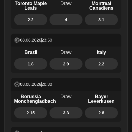
Toronto Maple
Draw
Montreal
Leafs
Canadiens
2.2
4
3.1
08.08.2026
23:50
Brazil
Draw
Italy
1.8
2.9
2.2
08.08.2026
20:30
Borussia
Draw
Bayer
Monchengladbach
Leverkusen
2.15
3.3
2.8