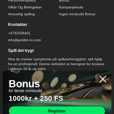
Personvernpolicy
Bonus
Vilkår Og Betingelser
Kampanjekode
Ansvarlig spilling
Ingen Innskudd Bonus
Kontakter
+4792638401
info@jackbit-no.com
Spill det trygt
Hvis du merker symptomer på spilleavhengighet, søk hjelp
fra en profesjonell. Denne nettsiden er beregnet for brukere
i alderen 18 år og eldre.
Bonus
for første innskudd
1000kr + 250 FS
Registrer