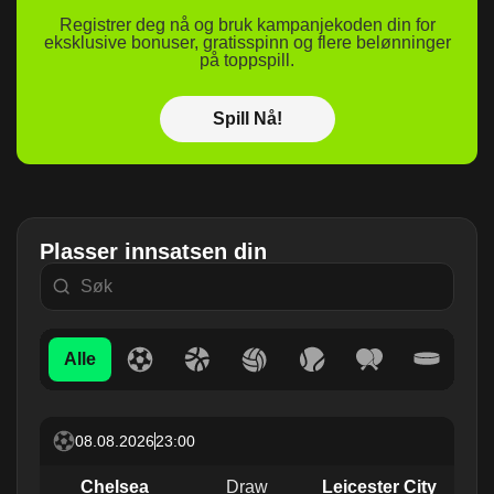
Registrer deg nå og bruk kampanjekoden din for
eksklusive bonuser, gratisspinn og flere belønninger
på toppspill.
Spill Nå!
Plasser innsatsen din
Alle
08.08.2026
23:00
Chelsea
Draw
Leicester City