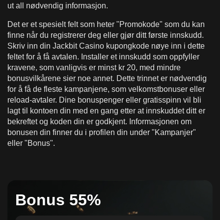
ut all nødvendig informasjon.
Det er et spesielt felt som heter "Promokode" som du kan
finne når du registrerer deg eller gjør ditt første innskudd.
Skriv inn din Jackbit Casino kupongkode nøye inn i dette
feltet for å få avtalen. Installer et innskudd som oppfyller
kravene, som vanligvis er minst kr 20, med mindre
bonusvilkårene sier noe annet. Dette trinnet er nødvendig
for å få de fleste kampanjene, som velkomstbonuser eller
reload-avtaler. Dine bonuspenger eller gratisspinn vil bli
lagt til kontoen din med en gang etter at innskuddet ditt er
bekreftet og koden din er godkjent. Informasjonen om
bonusen din finner du i profilen din under "Kampanjer"
eller "Bonus".
Bonus 55%