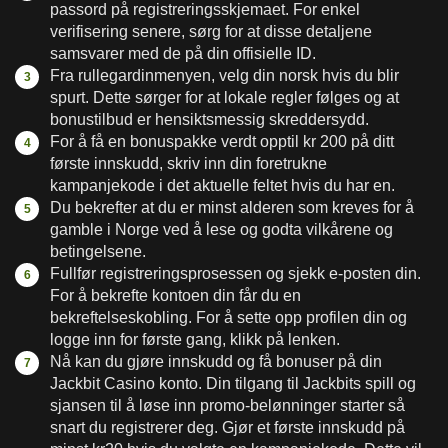
passord på registreringsskjemaet. For enkel
verifisering senere, sørg for at disse detaljene
samsvarer med de på din offisielle ID.
Fra rullegardinmenyen, velg din norsk hvis du blir
spurt. Dette sørger for at lokale regler følges og at
bonustilbud er hensiktsmessig skreddersydd.
For å få en bonuspakke verdt opptil kr 200 på ditt
første innskudd, skriv inn din foretrukne
kampanjekode i det aktuelle feltet hvis du har en.
Du bekrefter at du er minst alderen som kreves for å
gamble i Norge ved å lese og godta vilkårene og
betingelsene.
Fullfør registreringsprosessen og sjekk e-posten din.
For å bekrefte kontoen din får du en
bekreftelseskobling. For å sette opp profilen din og
logge inn for første gang, klikk på lenken.
Nå kan du gjøre innskudd og få bonuser på din
Jackbit Casino konto. Din tilgang til Jackbits spill og
sjansen til å løse inn promo-belønninger starter så
snart du registrerer deg. Gjør et første innskudd på