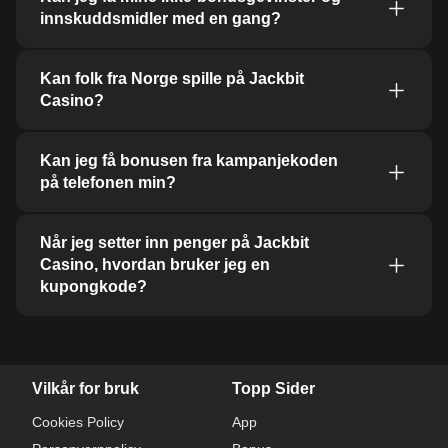
innskuddsmidler med en gang?
Kan folk fra Norge spille på Jackbit
Casino?
Kan jeg få bonusen fra kampanjekoden
på telefonen min?
Når jeg setter inn penger på Jackbit
Casino, hvordan bruker jeg en
kupongkode?
Vilkår for bruk
Topp Sider
Cookies Policy
App