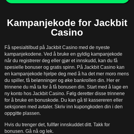
Kampanjekode for Jackbit
Casino
Få spesialtilbud på Jackbit Casino med de nyeste
kampanjekodene. Ved å bruke en gyldig kampanjekode
når du registrerer deg eller gjør et innskudd, kan du få
spesielle bonuser og gratis spinn. På Jackbit Casino kan
en kampanjekode hjelpe deg med å ha det mer moro mens
du spiller, få belønninger og øke bankrollen din. Her er
trinnene du må ta for å få bonusen din. Start med å lage en
ny konto hos Jackbit Casino. Følg deretter disse trinnene
for å bruke en bonuskode. Du kan gå til kassereren eller
seksjonen med avtaler. Skriv inn kupongkoden din i den
oppgitte plassen.
Hvis du trenger det, fullfør innskuddet ditt. Takk for
bonusen. Gå nå og lek.