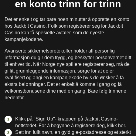
en konto trinn for trinn
Det er enkelt og tar bare noen minutter å opprette en konto
hos Jackbit Casino. Folk som registrerer seg for Jackbit
Casino kan få spesielle avtaler, som de nyeste
kampanjekodene.
Avanserte sikkerhetsprotokoller holder all personlig
informasjon du gir dem trygg, og beskytter personvernet ditt
til enhver tid. Når Norge nye spillere registrerer seg, må de
gi litt grunnleggende informasjon, sørge for at de er
kvalifisert og angi en kampanjekode hvis de ønsker å få
ekstra belønninger. Det er enkelt å komme i gang og få
velkomstbonusene dine med en gang. Bare følg trinnene
nedenfor.
Klikk på "Sign Up"- knappen på Jackbit Casino-
nettstedet. For å begynne å registrere deg, klikk her.
Sett inn fullt navn, en gyldig e-postadresse og et sterkt