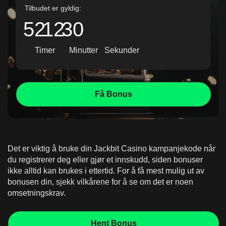
Tilbudet er gyldig:
52
12
29
Timer
Minutter
Sekunder
Få Bonus
Det er viktig å bruke din Jackbit Casino kampanjekode når
du registrerer deg eller gjør et innskudd, siden bonuser
ikke alltid kan brukes i ettertid. For å få mest mulig ut av
bonusen din, sjekk vilkårene for å se om det er noen
omsetningskrav.
Hent Bonus