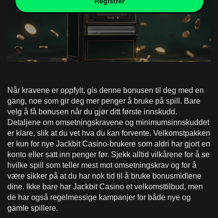
Registrer
Når kravene er oppfylt, gis denne bonusen til deg med en
gang, noe som gir deg mer penger å bruke på spill. Bare
velg å få bonusen når du gjør ditt første innskudd.
Detaljene om omsetningskravene og minimumsinnskuddet
er klare, slik at du vet hva du kan forvente. Velkomstpakken
er kun for nye Jackbit Casino-brukere som aldri har gjort en
konto eller satt inn penger før. Sjekk alltid vilkårene for å se
hvilke spill som teller mest mot omsetningskrav og for å
være sikker på at du har nok tid til å bruke bonusmidlene
dine. Ikke bare har Jackbit Casino et velkomsttilbud, men
de har også regelmessige kampanjer for både nye og
gamle spillere.