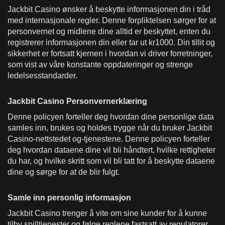
Jackbit Casino ønsker å beskytte informasjonen din i tråd
med internasjonale regler. Denne forpliktelsen sørger for at
personvernet og midlene dine alltid er beskyttet, enten du
registrerer informasjonen din eller tar ut kr1000. Din tillit og
sikkerhet er fortsatt kjernen i hvordan vi driver forretninger,
som vist av våre konstante oppdateringer og strenge
ledelsesstandarder.
Jackbit Casino Personvernerklæring
Denne policyen forteller deg hvordan dine personlige data
samles inn, brukes og holdes trygge når du bruker Jackbit
Casino-nettstedet og-tjenestene. Denne policyen forteller
deg hvordan dataene dine vil bli håndtert, hvilke rettigheter
du har, og hvilke skritt som vil bli tatt for å beskytte dataene
dine og sørge for at de blir fulgt.
Samle inn personlig informasjon
Jackbit Casino trenger å vite om sine kunder for å kunne
tilby spilltjenester og følge reglene fastsatt av regulatorer.