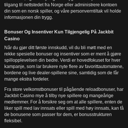
tilgang til nettstedet fra Norge eller administrere kontoen
din som en norsk spiller, og våre personverntiltak vil holde
informasjonen din trygg.
Bonuser Og Insentiver Kun Tilgjengelig På Jackbit
Casino
Når du gjør ditt første innskudd, vil du bli møtt med en
rekke spesielle bonuser og insentiver som er ment å gjøre
spillopplevelsen din bedre. Verdi er hovedfokuset for hver
kampanje, som lar brukere nyte flere av favorittautomatene,
bordene og live dealer-spillene sine, samtidig som de får
mange ekstra fordeler.
Fra store velkomstbonuser til pågående reloadbonuser, har
Jackbit Casino mye å tilby nye spillere og mangeårige
medlemmer. For å forsikre seg om at alle spillere, enten de
liker spill med lav innsats eller spill med høy innsats, kan få
de bonusene som passer for dem, er bonusstrukturen
fleksibel.